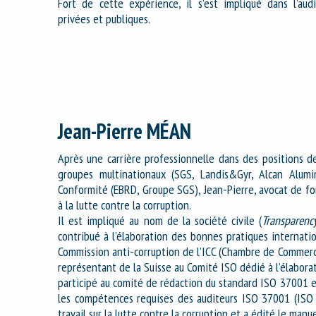
Fort de cette expérience, il s’est impliqué dans l’audi
privées et publiques.
Jean-Pierre MÉAN
Après une carrière professionnelle dans des positions de
groupes multinationaux (SGS, Landis&Gyr, Alcan Alum
Conformité (EBRD, Groupe SGS), Jean-Pierre, avocat de fo
à la lutte contre la corruption.
Il est impliqué au nom de la société civile (
Transparency
contribué à l’élaboration des bonnes pratiques internat
Commission anti-corruption de l’ICC (Chambre de Commerc
représentant de la Suisse au Comité ISO dédié à l’élaborati
participé au comité de rédaction du standard ISO 37001 et
les compétences requises des auditeurs ISO 37001 (ISO 
travail sur la lutte contre la corruption et a édité le man