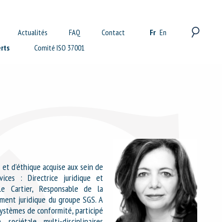
X
Recherche
Actualités
FAQ
Contact
Fr
En
rts
Comité ISO 37001
et d’éthique acquise aux sein de
ices : Directrice juridique et
le Cartier, Responsable de la
ment juridique du groupe SGS. A
ystèmes de conformité, participé
ociétale multi-disciplinaires