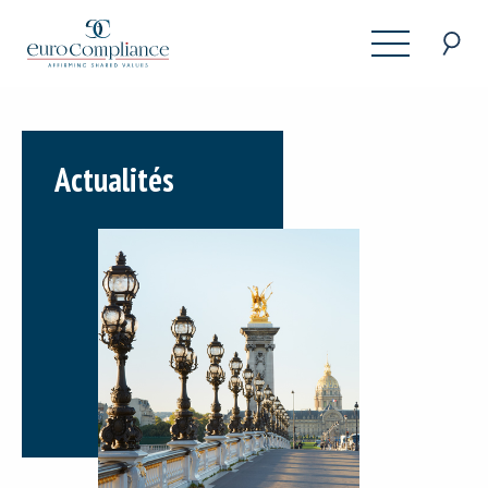
X
x
Recherche
Fr
En
Actualités